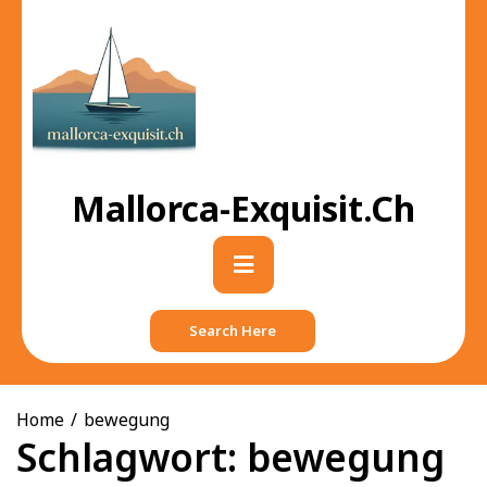
Skip
to
content
Mallorca-Exquisit.ch
Primary
Menu
Search Here
Home
bewegung
Schlagwort:
bewegung