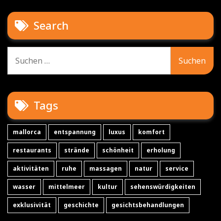
Search
Suche
nach:
Tags
mallorca
entspannung
luxus
komfort
restaurants
strände
schönheit
erholung
aktivitäten
ruhe
massagen
natur
service
wasser
mittelmeer
kultur
sehenswürdigkeiten
exklusivität
geschichte
gesichtsbehandlungen