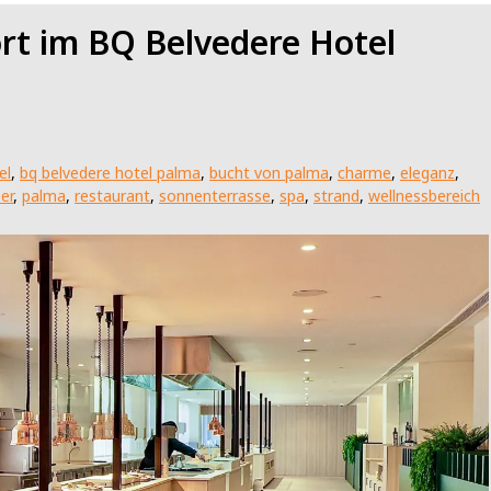
rt im BQ Belvedere Hotel
el
,
bq belvedere hotel palma
,
bucht von palma
,
charme
,
eleganz
,
er
,
palma
,
restaurant
,
sonnenterrasse
,
spa
,
strand
,
wellnessbereich