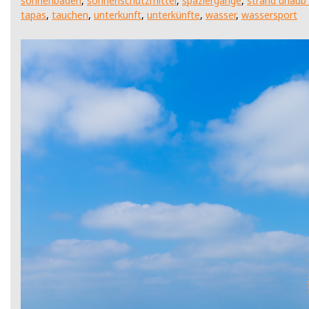
sonnenbaden
,
sonnenschutzmittel
,
spaziergänge
,
strand urlaub
tapas
,
tauchen
,
unterkunft
,
unterkünfte
,
wasser
,
wassersport