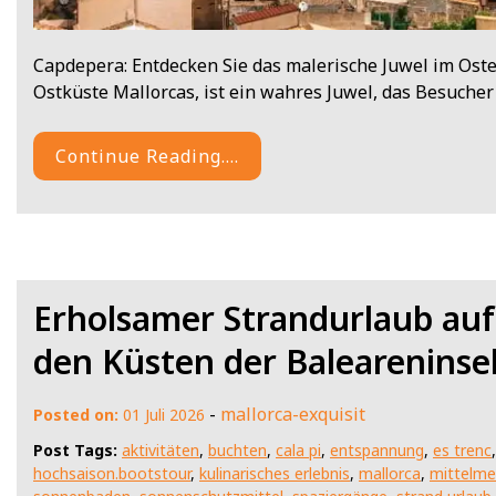
Capdepera: Entdecken Sie das malerische Juwel im Ost
Ostküste Mallorcas, ist ein wahres Juwel, das Besucher
Continue Reading....
Erholsamer Strandurlaub auf
den Küsten der Baleareninse
-
mallorca-exquisit
Posted on:
01 Juli 2026
Post Tags:
aktivitäten
,
buchten
,
cala pi
,
entspannung
,
es trenc
hochsaison.bootstour
,
kulinarisches erlebnis
,
mallorca
,
mittelme