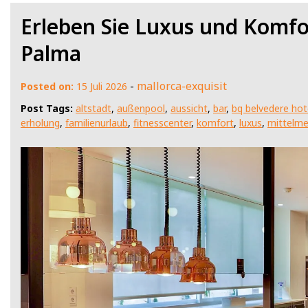
Erleben Sie Luxus und Komfo
Palma
-
mallorca-exquisit
Posted on:
15 Juli 2026
Post Tags:
altstadt
,
außenpool
,
aussicht
,
bar
,
bq belvedere hot
erholung
,
familienurlaub
,
fitnesscenter
,
komfort
,
luxus
,
mittelme