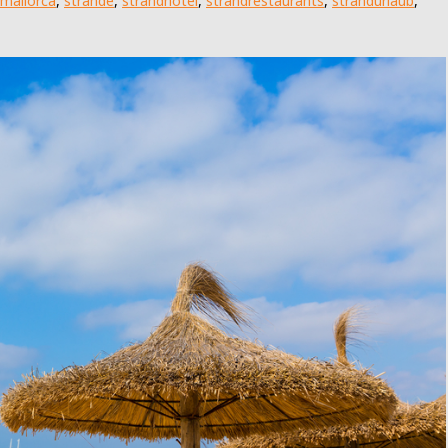
 mallorca
,
strände
,
strandhotel
,
strandrestaurants
,
strandurlaub
,