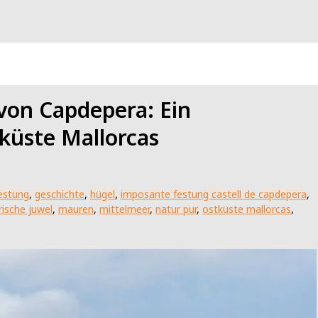
 von Capdepera: Ein
tküste Mallorcas
estung
,
geschichte
,
hügel
,
imposante festung castell de capdepera
,
ische juwel
,
mauren
,
mittelmeer
,
natur pur
,
ostküste mallorcas
,