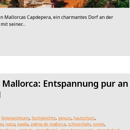
en Mallorcas Capdepera, ein charmantes Dorf an der
 mit seiner…
 Mallorca: Entspannung pur an
l
,
ferienwohnung
,
fischgerichte
,
genuss
,
hautschutz
,
er
,
natur
,
paella
,
palma de mallorca
,
schnorcheln
,
sonne
,