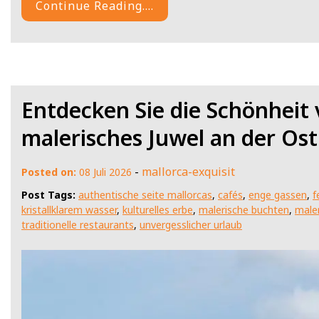
Continue Reading....
Entdecken Sie die Schönheit
malerisches Juwel an der Os
-
mallorca-exquisit
Posted on:
08 Juli 2026
Post Tags:
authentische seite mallorcas
,
cafés
,
enge gassen
,
f
kristallklarem wasser
,
kulturelles erbe
,
malerische buchten
,
maler
traditionelle restaurants
,
unvergesslicher urlaub