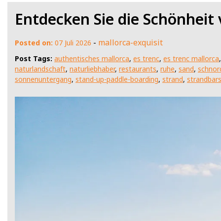
Entdecken Sie die Schönheit 
-
mallorca-exquisit
Posted on:
07 Juli 2026
Post Tags:
authentisches mallorca
,
es trenc
,
es trenc mallorca
naturlandschaft
,
naturliebhaber
,
restaurants
,
ruhe
,
sand
,
schnor
sonnenuntergang
,
stand-up-paddle-boarding
,
strand
,
strandbar