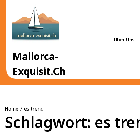
Skip
to
content
Über Uns
Mallorca-
Exquisit.ch
Home
es trenc
Schlagwort:
es tre