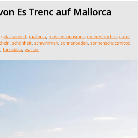
von Es Trenc auf Mallorca
,
gelassenheit
,
mallorca
,
massentourismus
,
meeresfrüchte
,
natur
,
cheln
,
schönheit
,
schwimmen
,
sonnenbaden
,
sonnenschutzmittel
,
s
,
türkisblau
,
wasser