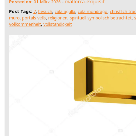
-
mallorca-exquisit
Posted on:
01 März 2026
Post Tags:
7
,
besuch
,
cala agulla
,
cala mondragó
,
christlich tra
muro
,
portals vells
,
religionen
,
spirituell symbolisch betrachtet
,
vollkommenheit
,
vollständigkeit