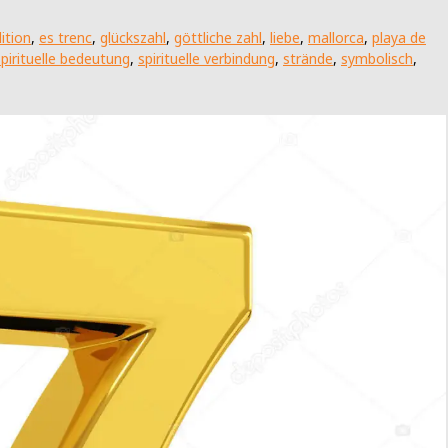
dition
,
es trenc
,
glückszahl
,
göttliche zahl
,
liebe
,
mallorca
,
playa de
spirituelle bedeutung
,
spirituelle verbindung
,
strände
,
symbolisch
,