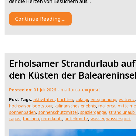
der die Herzen von Besuchern aus…
Continue Reading....
Erholsamer Strandurlaub auf
den Küsten der Baleareninse
-
mallorca-exquisit
Posted on:
01 Juli 2026
Post Tags:
aktivitäten
,
buchten
,
cala pi
,
entspannung
,
es trenc
hochsaison.bootstour
,
kulinarisches erlebnis
,
mallorca
,
mittelme
sonnenbaden
,
sonnenschutzmittel
,
spaziergänge
,
strand urlaub
tapas
,
tauchen
,
unterkunft
,
unterkünfte
,
wasser
,
wassersport