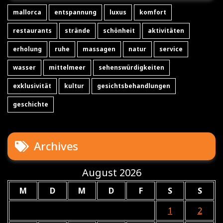
mallorca
entspannung
luxus
komfort
restaurants
strände
schönheit
aktivitäten
erholung
ruhe
massagen
natur
service
wasser
mittelmeer
sehenswürdigkeiten
exklusivität
kultur
gesichtsbehandlungen
geschichte
Archives
August 2026
M
D
M
D
F
S
S
1
2