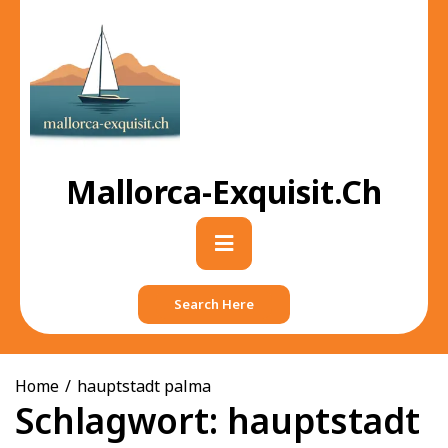
Skip
to
content
Mallorca-Exquisit.ch
Primary
Menu
Search Here
Home
hauptstadt palma
Schlagwort:
hauptstadt