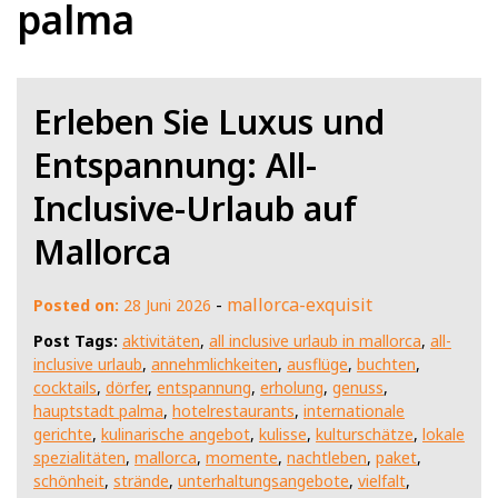
palma
Erleben Sie Luxus und
Entspannung: All-
Inclusive-Urlaub auf
Mallorca
-
mallorca-exquisit
Posted on:
28 Juni 2026
Post Tags:
aktivitäten
,
all inclusive urlaub in mallorca
,
all-
inclusive urlaub
,
annehmlichkeiten
,
ausflüge
,
buchten
,
cocktails
,
dörfer
,
entspannung
,
erholung
,
genuss
,
hauptstadt palma
,
hotelrestaurants
,
internationale
gerichte
,
kulinarische angebot
,
kulisse
,
kulturschätze
,
lokale
spezialitäten
,
mallorca
,
momente
,
nachtleben
,
paket
,
schönheit
,
strände
,
unterhaltungsangebote
,
vielfalt
,