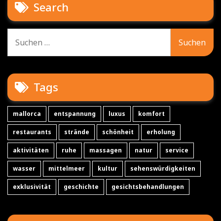
Search
Suche
nach:
Tags
mallorca
entspannung
luxus
komfort
restaurants
strände
schönheit
erholung
aktivitäten
ruhe
massagen
natur
service
wasser
mittelmeer
kultur
sehenswürdigkeiten
exklusivität
geschichte
gesichtsbehandlungen