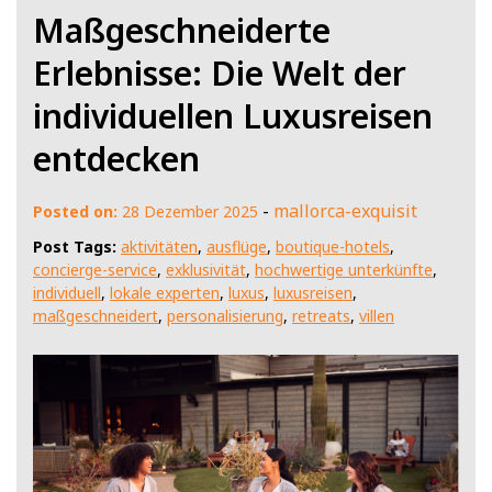
Maßgeschneiderte
Erlebnisse: Die Welt der
individuellen Luxusreisen
entdecken
-
mallorca-exquisit
Posted on:
28 Dezember 2025
Post Tags:
aktivitäten
,
ausflüge
,
boutique-hotels
,
concierge-service
,
exklusivität
,
hochwertige unterkünfte
,
individuell
,
lokale experten
,
luxus
,
luxusreisen
,
maßgeschneidert
,
personalisierung
,
retreats
,
villen