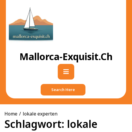
Skip
to
content
Mallorca-Exquisit.ch
Primary
Menu
Search Here
Home
lokale experten
Schlagwort:
lokale