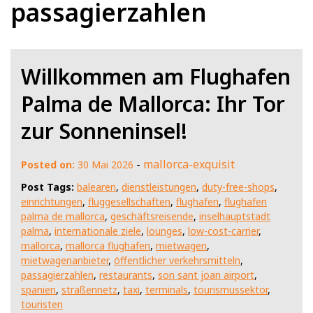
passagierzahlen
Willkommen am Flughafen
Palma de Mallorca: Ihr Tor
zur Sonneninsel!
-
mallorca-exquisit
Posted on:
30 Mai 2026
Post Tags:
balearen
,
dienstleistungen
,
duty-free-shops
,
einrichtungen
,
fluggesellschaften
,
flughafen
,
flughafen
palma de mallorca
,
geschäftsreisende
,
inselhauptstadt
palma
,
internationale ziele
,
lounges
,
low-cost-carrier
,
mallorca
,
mallorca flughafen
,
mietwagen
,
mietwagenanbieter
,
öffentlicher verkehrsmitteln
,
passagierzahlen
,
restaurants
,
son sant joan airport
,
spanien
,
straßennetz
,
taxi
,
terminals
,
tourismussektor
,
touristen