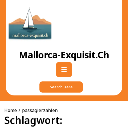
Skip
to
content
Mallorca-Exquisit.ch
Primary
Menu
Search Here
Home
passagierzahlen
Schlagwort: