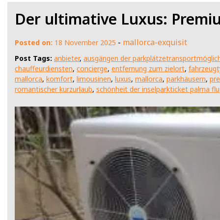
Der ultimative Luxus: Premi
-
mallorca-exquisit
Posted on:
18 November 2025
Post Tags:
anbieter
,
ausgängen der parkplätzetransportmöglic
chauffeurdiensten
,
concierge
,
entfernung zum zielort
,
fahrzeug
mallorca
,
komfort
,
limousinen
,
luxus
,
mallorca
,
parkhäusern
,
pre
romantischer kurzurlaub
,
schönheit der inselparkticket palma fl