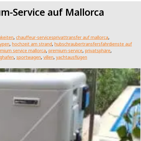
um-Service auf Mallorca
hkeiten
,
chauffeur-servicesprivattransfer auf mallorca
,
typen
,
hochzeit am strand
,
hubschraubertransfersfahrdienste auf
mium service mallorca
,
premium-service
,
privatsphäre
,
ughafen
,
sportwagen
,
villen
,
yachtausflügen