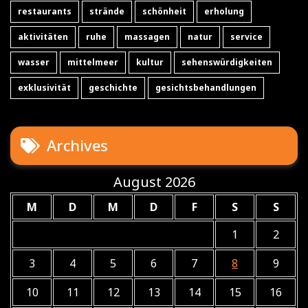
restaurants
strände
schönheit
erholung
aktivitäten
ruhe
massagen
natur
service
wasser
mittelmeer
kultur
sehenswürdigkeiten
exklusivität
geschichte
gesichtsbehandlungen
Archives
August 2026
M
D
M
D
F
S
S
1
2
3
4
5
6
7
8
9
10
11
12
13
14
15
16