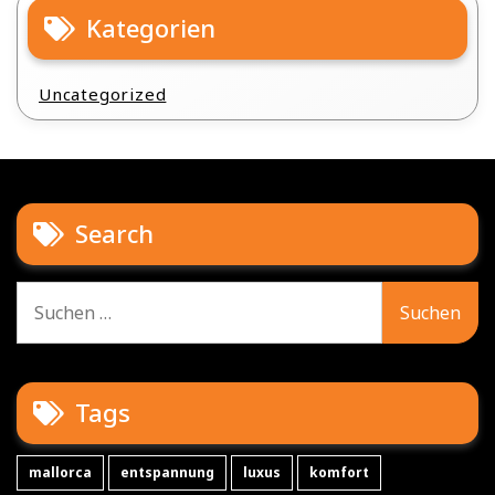
Kategorien
Uncategorized
Search
Suche
nach:
Tags
mallorca
entspannung
luxus
komfort