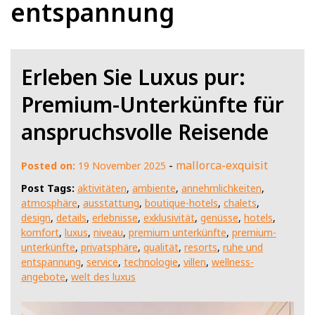
entspannung
Erleben Sie Luxus pur:
Premium-Unterkünfte für
anspruchsvolle Reisende
-
mallorca-exquisit
Posted on:
19 November 2025
Post Tags:
aktivitäten
,
ambiente
,
annehmlichkeiten
,
atmosphäre
,
ausstattung
,
boutique-hotels
,
chalets
,
design
,
details
,
erlebnisse
,
exklusivität
,
genüsse
,
hotels
,
komfort
,
luxus
,
niveau
,
premium unterkünfte
,
premium-
unterkünfte
,
privatsphäre
,
qualität
,
resorts
,
ruhe und
entspannung
,
service
,
technologie
,
villen
,
wellness-
angebote
,
welt des luxus