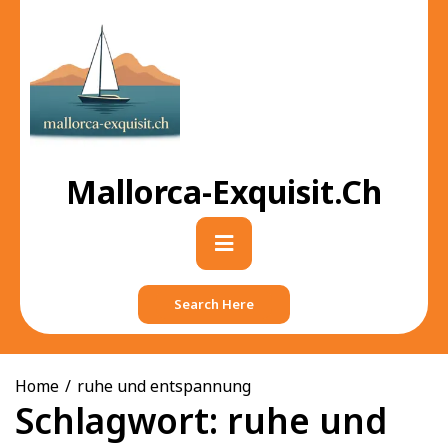
Skip
to
content
Mallorca-Exquisit.ch
Primary
Menu
Search Here
Home
ruhe und entspannung
Schlagwort:
ruhe und