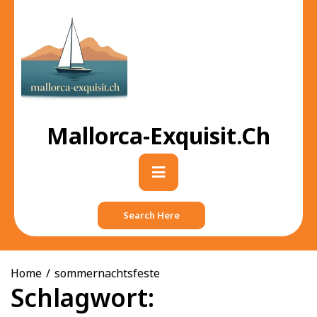
Skip
to
content
Mallorca-Exquisit.ch
Primary
Menu
Search Here
Home
sommernachtsfeste
Schlagwort: