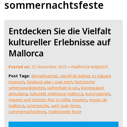
sommernachtsfeste
Entdecken Sie die Vielfalt
kultureller Erlebnisse auf
Mallorca
-
mallorca-exquisit
Posted on:
25 November 2025
Post Tags:
altstadtviertel
,
castell de bellver
,
es baluard
museum
,
fundació pilar i joan miró
,
historische
sehenswürdigkeiten
,
kathedrale la seu
,
königspalast
almudaina
,
kulturelle erlebnisse mallorca
,
kunstgalerien
,
mauren und christen fest in sóller
,
museen
,
museu de
mallorca
,
osterwoche
,
sant-joan-feste
,
sommernachtsfeste
,
traditionelle feste