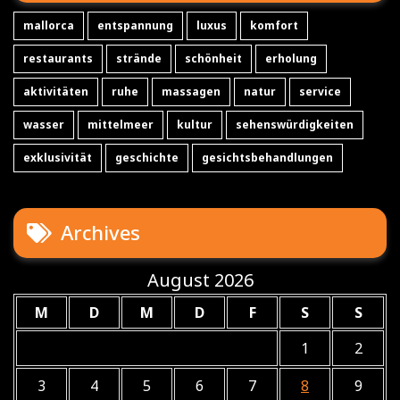
mallorca
entspannung
luxus
komfort
restaurants
strände
schönheit
erholung
aktivitäten
ruhe
massagen
natur
service
wasser
mittelmeer
kultur
sehenswürdigkeiten
exklusivität
geschichte
gesichtsbehandlungen
Archives
August 2026
M
D
M
D
F
S
S
1
2
3
4
5
6
7
8
9