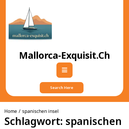
Skip
to
content
Mallorca-Exquisit.ch
Primary
Menu
Search Here
Home
spanischen insel
Schlagwort:
spanischen