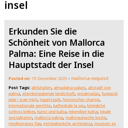
insel
Erkunden Sie die
Schönheit von Mallorca
Palma: Eine Reise in die
Hauptstadt der Insel
-
mallorca-exquisit
Posted on:
19 Dezember 2025
Post Tags:
aktivitäten
,
almudaina-palast
,
altstadt von
palma
,
atemberaubende landschaft
,
ensaimadas
,
fundació
pilar i joan miró
,
hauptstadt
,
historischer charme
,
internationale gerichte
,
kathedrale la seu
,
königliche
schloss bellver
,
kunst und kultur
,
lebendige kultur
,
lokale
spezialitäten
,
mallorca palma
,
mallorquinische küche
,
mediterranes flair
,
mittelalterliche architektur
,
museum es