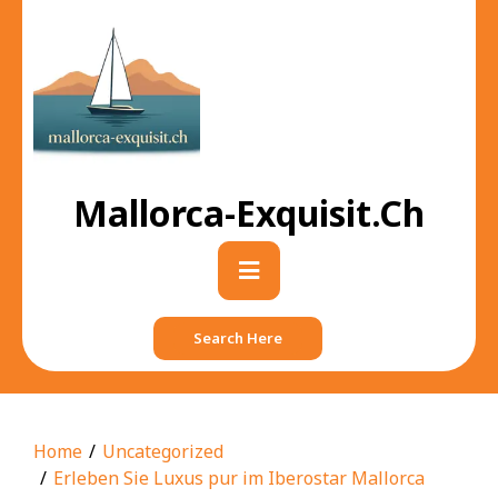
Skip
to
content
Mallorca-Exquisit.ch
Primary
Menu
Search Here
Home
Uncategorized
Erleben Sie Luxus pur im Iberostar Mallorca