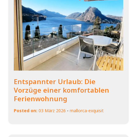
Entspannter Urlaub: Die
Vorzüge einer komfortablen
Ferienwohnung
Posted on:
03 März 2026
-
mallorca-exquisit