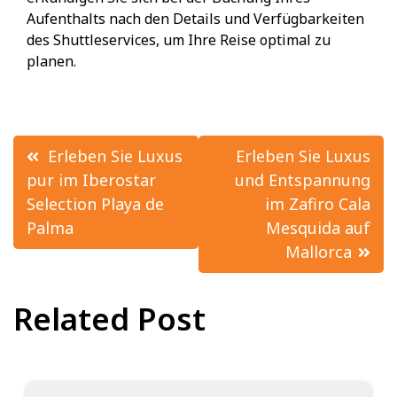
Aufenthalts nach den Details und Verfügbarkeiten
des Shuttleservices, um Ihre Reise optimal zu
planen.
Beitrags-
Erleben Sie Luxus
Erleben Sie Luxus
Navigation
pur im Iberostar
und Entspannung
Selection Playa de
im Zafiro Cala
Palma
Mesquida auf
Mallorca
Related Post