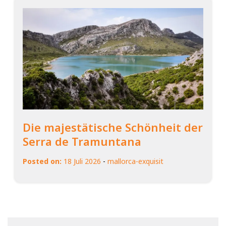
Die majestätische Schönheit der
Serra de Tramuntana
Posted on:
18 Juli 2026
-
mallorca-exquisit