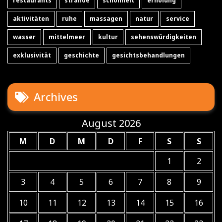
restaurants
strände
schönheit
erholung
aktivitäten
ruhe
massagen
natur
service
wasser
mittelmeer
kultur
sehenswürdigkeiten
exklusivität
geschichte
gesichtsbehandlungen
Archives
August 2026
M
D
M
D
F
S
S
1
2
3
4
5
6
7
8
9
10
11
12
13
14
15
16