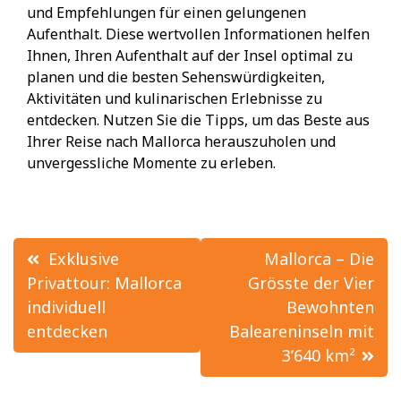
und Empfehlungen für einen gelungenen
Aufenthalt. Diese wertvollen Informationen helfen
Ihnen, Ihren Aufenthalt auf der Insel optimal zu
planen und die besten Sehenswürdigkeiten,
Aktivitäten und kulinarischen Erlebnisse zu
entdecken. Nutzen Sie die Tipps, um das Beste aus
Ihrer Reise nach Mallorca herauszuholen und
unvergessliche Momente zu erleben.
Beitrags-
Exklusive
Mallorca – Die
Navigation
Privattour: Mallorca
Grösste der Vier
individuell
Bewohnten
entdecken
Baleareninseln mit
3’640 km²