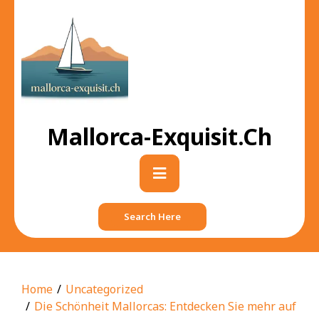
Skip
to
content
Mallorca-Exquisit.ch
Primary
Menu
Search Here
Home
Uncategorized
Die Schönheit Mallorcas: Entdecken Sie mehr auf