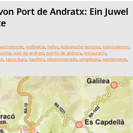
von Port de Andratx: Ein Juwel
te
gastronomie
,
golfplätze
,
hafen
,
kulinarische genüsse
,
kunstgalerien
,
rüchte
,
port de andratx
,
puerto de andratx
,
restaurants
,
te
,
tapas-bars
,
tauchen
,
uferpromenade
,
umgebung
,
wanderwege
,