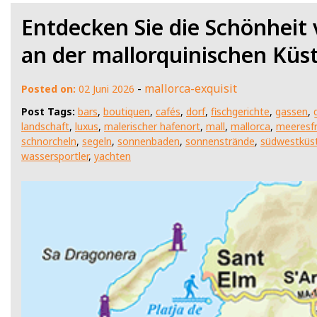
Entdecken Sie die Schönheit 
an der mallorquinischen Küs
-
mallorca-exquisit
Posted on:
02 Juni 2026
Post Tags:
bars
,
boutiquen
,
cafés
,
dorf
,
fischgerichte
,
gassen
,
landschaft
,
luxus
,
malerischer hafenort
,
mall
,
mallorca
,
meeresf
schnorcheln
,
segeln
,
sonnenbaden
,
sonnenstrände
,
südwestküs
wassersportler
,
yachten