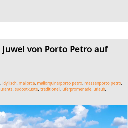
 Juwel von Porto Petro auf
n
,
idyllisch
,
mallorca
,
mallorquinerporto petro
,
massenporto petro
,
aurants
,
südostküste
,
traditionell
,
uferpromenade
,
urlaub
,