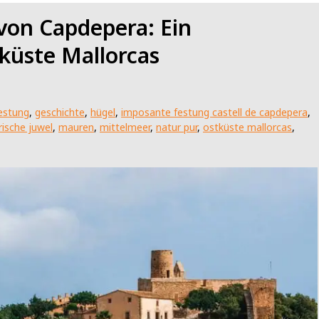
 von Capdepera: Ein
tküste Mallorcas
estung
,
geschichte
,
hügel
,
imposante festung castell de capdepera
,
ische juwel
,
mauren
,
mittelmeer
,
natur pur
,
ostküste mallorcas
,