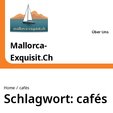
Skip
to
content
Über Uns
Mallorca-
Exquisit.ch
Home
cafés
Schlagwort:
cafés