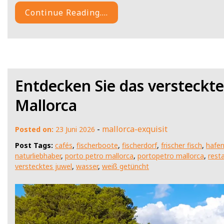
Continue Reading....
Entdecken Sie das versteckte
Mallorca
-
mallorca-exquisit
Posted on:
23 Juni 2026
Post Tags:
cafés
,
fischerboote
,
fischerdorf
,
frischer fisch
,
hafe
naturliebhaber
,
porto petro mallorca
,
portopetro mallorca
,
rest
verstecktes juwel
,
wasser
,
weiß getüncht