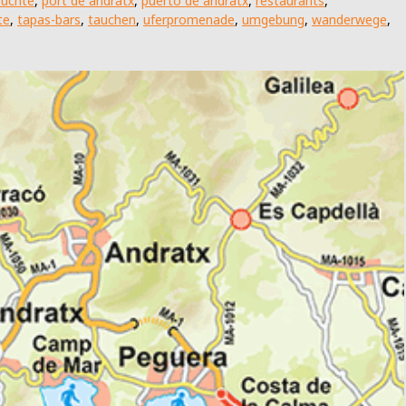
rüchte
,
port de andratx
,
puerto de andratx
,
restaurants
,
te
,
tapas-bars
,
tauchen
,
uferpromenade
,
umgebung
,
wanderwege
,