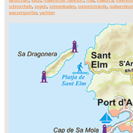
landschaft
,
luxus
,
malerischer hafenort
,
mall
,
mallorca
,
meeresf
schnorcheln
,
segeln
,
sonnenbaden
,
sonnenstrände
,
südwestküs
wassersportler
,
yachten