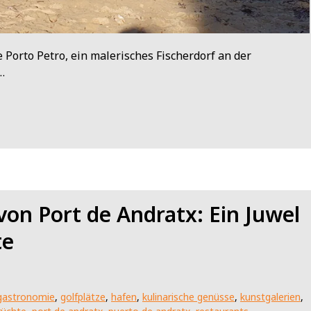
e Porto Petro, ein malerisches Fischerdorf an der
…
von Port de Andratx: Ein Juwel
te
gastronomie
,
golfplätze
,
hafen
,
kulinarische genüsse
,
kunstgalerien
,