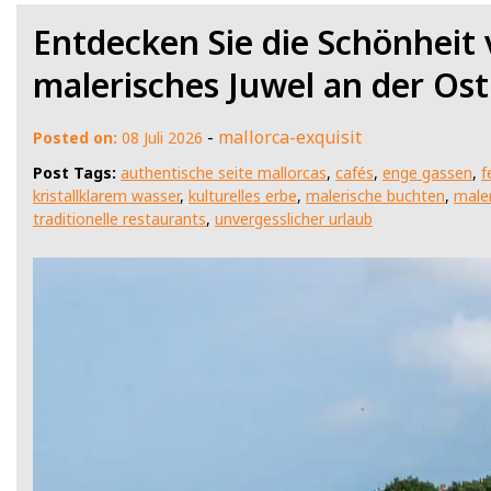
Entdecken Sie die Schönheit
malerisches Juwel an der Os
-
mallorca-exquisit
Posted on:
08 Juli 2026
Post Tags:
authentische seite mallorcas
,
cafés
,
enge gassen
,
f
kristallklarem wasser
,
kulturelles erbe
,
malerische buchten
,
maler
traditionelle restaurants
,
unvergesslicher urlaub