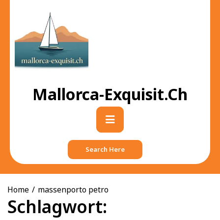
Skip
to
content
Mallorca-Exquisit.ch
Primary
Menu
Search Here
Home
massenporto petro
Schlagwort: