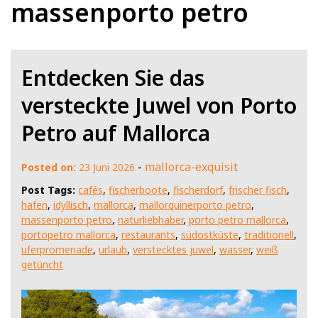
massenporto petro
Entdecken Sie das
versteckte Juwel von Porto
Petro auf Mallorca
-
mallorca-exquisit
Posted on:
23 Juni 2026
Post Tags:
cafés
,
fischerboote
,
fischerdorf
,
frischer fisch
,
hafen
,
idyllisch
,
mallorca
,
mallorquinerporto petro
,
massenporto petro
,
naturliebhaber
,
porto petro mallorca
,
portopetro mallorca
,
restaurants
,
südostküste
,
traditionell
,
uferpromenade
,
urlaub
,
verstecktes juwel
,
wasser
,
weiß
getüncht