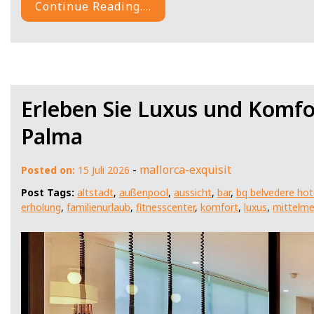
Continue Reading....
Erleben Sie Luxus und Komfo
Palma
-
mallorca-exquisit
Posted on:
15 Juli 2026
Post Tags:
altstadt
,
außenpool
,
aussicht
,
bar
,
bq belvedere hot
erholung
,
familienurlaub
,
fitnesscenter
,
komfort
,
luxus
,
mittelme