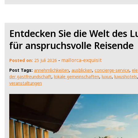
Entdecken Sie die Welt des L
für anspruchsvolle Reisende
-
mallorca-exquisit
Posted on:
25 Juli 2026
Post Tags:
annehmlichkeiten
,
ausblicken
,
concierge-service
,
el
der gastfreundschaft
,
lokale gemeinschaften
,
luxus
,
luxushotels
veranstaltungen