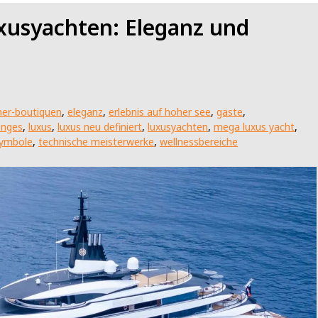
xusyachten: Eleganz und
ner-boutiquen
,
eleganz
,
erlebnis auf hoher see
,
gäste
,
unges
,
luxus
,
luxus neu definiert
,
luxusyachten
,
mega luxus yacht
,
symbole
,
technische meisterwerke
,
wellnessbereiche