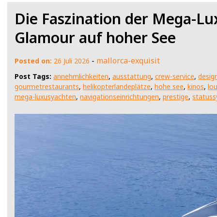
Die Faszination der Mega-Lu
Glamour auf hoher See
-
mallorca-exquisit
Posted on:
26 Juli 2026
Post Tags:
annehmlichkeiten
,
ausstattung
,
crew-service
,
desig
gourmetrestaurants
,
helikopterlandeplätze
,
hohe see
,
kinos
,
lo
mega-luxusyachten
,
navigationseinrichtungen
,
prestige
,
status