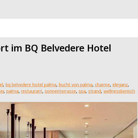
rt im BQ Belvedere Hotel
el
,
bq belvedere hotel palma
,
bucht von palma
,
charme
,
eleganz
,
er
,
palma
,
restaurant
,
sonnenterrasse
,
spa
,
strand
,
wellnessbereich