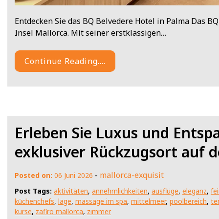
Entdecken Sie das BQ Belvedere Hotel in Palma Das BQ 
Insel Mallorca. Mit seiner erstklassigen…
Continue Reading....
Erleben Sie Luxus und Entspa
exklusiver Rückzugsort auf d
-
mallorca-exquisit
Posted on:
06 Juni 2026
Post Tags:
aktivitäten
,
annehmlichkeiten
,
ausflüge
,
eleganz
,
fe
küchenchefs
,
lage
,
massage im spa
,
mittelmeer
,
poolbereich
,
te
kurse
,
zafiro mallorca
,
zimmer