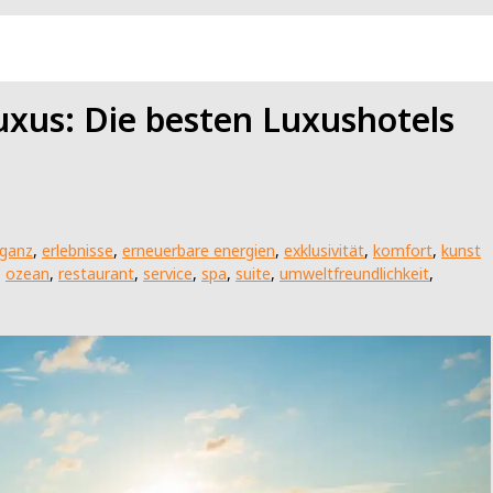
uxus: Die besten Luxushotels
eganz
,
erlebnisse
,
erneuerbare energien
,
exklusivität
,
komfort
,
kunst
,
ozean
,
restaurant
,
service
,
spa
,
suite
,
umweltfreundlichkeit
,