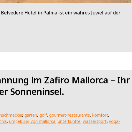
Belvedere Hotel in Palma ist ein wahres Juwel auf der
nnung im Zafiro Mallorca – Ihr
er Sonneninsel.
inschmecker
,
gärten
,
golf
,
gourmet-restaurants
,
komfort
,
nnis
,
umgebung von mallorca
,
unterkünfte
,
wassersport
,
yoga-