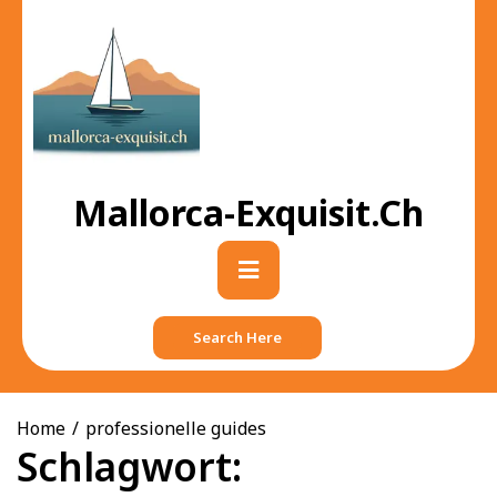
Skip
to
content
Mallorca-Exquisit.ch
Primary
Menu
Search Here
Home
professionelle guides
Schlagwort: