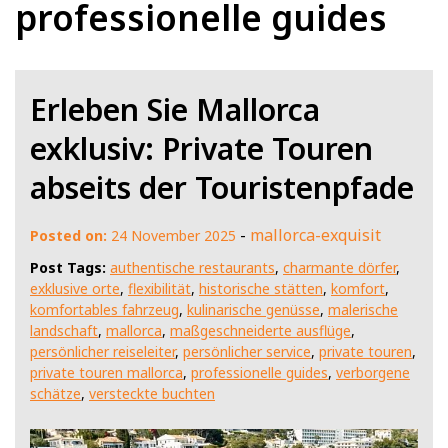
professionelle guides
Erleben Sie Mallorca
exklusiv: Private Touren
abseits der Touristenpfade
-
mallorca-exquisit
Posted on:
24 November 2025
Post Tags:
authentische restaurants
,
charmante dörfer
,
exklusive orte
,
flexibilität
,
historische stätten
,
komfort
,
komfortables fahrzeug
,
kulinarische genüsse
,
malerische
landschaft
,
mallorca
,
maßgeschneiderte ausflüge
,
persönlicher reiseleiter
,
persönlicher service
,
private touren
,
private touren mallorca
,
professionelle guides
,
verborgene
schätze
,
versteckte buchten