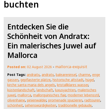
buchten
Entdecken Sie die
Schönheit von Andratx:
Ein malerisches Juwel auf
Mallorca
-
mallorca-exquisit
Posted on:
02 August 2026
Post Tags:
andraitx
,
andratx
,
baleareninsel
,
charme
,
enge
gassen
,
gepflasterte plätze
,
historische altstadt
,
hügel
,
kirche santa maria dels angels
,
kristallklares wasser
,
küstenlandschaft
,
landschaft
,
luxusyachten
,
malerisches
juwel
,
mallorca
,
mallorquinisches flair
,
moderner lebensstil
,
olivenhaine
,
pinienwälder
,
promenade spazieren
,
radtouren
,
schönheit
,
sehenswürdigkeiten
,
traditionelle gebäude
,