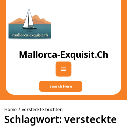
Skip
to
content
Mallorca-Exquisit.ch
Primary
Menu
Search Here
Home
versteckte buchten
Schlagwort:
versteckte