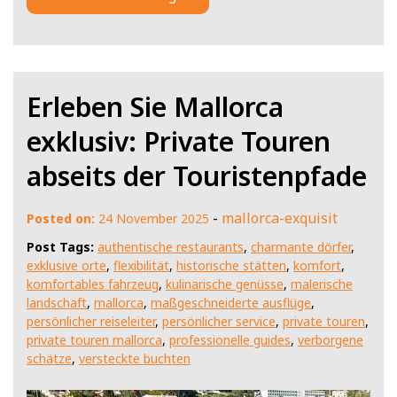
Erleben Sie Mallorca
exklusiv: Private Touren
abseits der Touristenpfade
-
mallorca-exquisit
Posted on:
24 November 2025
Post Tags:
authentische restaurants
,
charmante dörfer
,
exklusive orte
,
flexibilität
,
historische stätten
,
komfort
,
komfortables fahrzeug
,
kulinarische genüsse
,
malerische
landschaft
,
mallorca
,
maßgeschneiderte ausflüge
,
persönlicher reiseleiter
,
persönlicher service
,
private touren
,
private touren mallorca
,
professionelle guides
,
verborgene
schätze
,
versteckte buchten