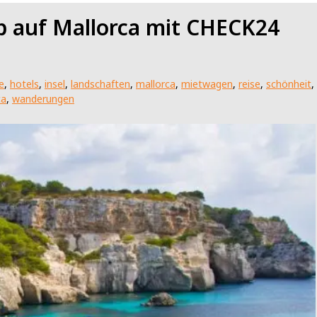
b auf Mallorca mit CHECK24
e
,
hotels
,
insel
,
landschaften
,
mallorca
,
mietwagen
,
reise
,
schönheit
,
ca
,
wanderungen