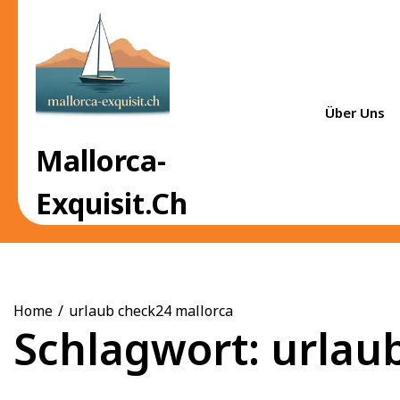
Skip
to
content
Über Uns
Mallorca-
Exquisit.ch
Home
urlaub check24 mallorca
Schlagwort:
urlau