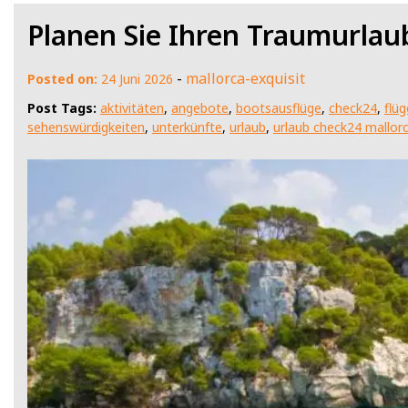
Planen Sie Ihren Traumurlau
-
mallorca-exquisit
Posted on:
24 Juni 2026
Post Tags:
aktivitäten
,
angebote
,
bootsausflüge
,
check24
,
flüg
sehenswürdigkeiten
,
unterkünfte
,
urlaub
,
urlaub check24 mallor