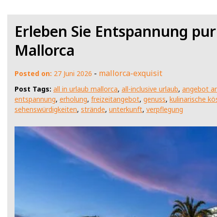
Erleben Sie Entspannung pur:
Mallorca
-
mallorca-exquisit
Posted on:
27 Juni 2026
Post Tags:
all in urlaub mallorca
,
all-inclusive urlaub
,
angebot an
entspannung
,
erholung
,
freizeitangebot
,
genuss
,
kulinarische kö
sehenswürdigkeiten
,
strände
,
unterkunft
,
verpflegung