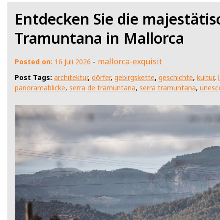
Entdecken Sie die majestätis
Tramuntana in Mallorca
-
mallorca-exquisit
Posted on:
16 Juli 2026
Post Tags:
architektur
,
dörfer
,
gebirgskette
,
geschichte
,
kultur
,
panoramablicke
,
serra de tramuntana
,
serra tramuntana
,
unesc