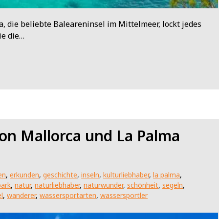
 die beliebte Baleareninsel im Mittelmeer, lockt jedes
ie die…
von Mallorca und La Palma
en
,
erkunden
,
geschichte
,
inseln
,
kulturliebhaber
,
la palma
,
park
,
natur
,
naturliebhaber
,
naturwunder
,
schönheit
,
segeln
,
l
,
wanderer
,
wassersportarten
,
wassersportler