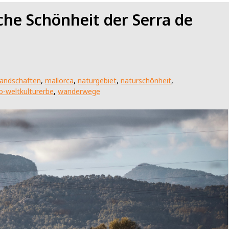
che Schönheit der Serra de
landschaften
,
mallorca
,
naturgebiet
,
naturschönheit
,
o-weltkulturerbe
,
wanderwege