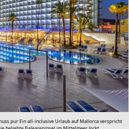
uss pur Ein all-inclusive Urlaub auf Mallorca verspricht
ie beliebte Baleareninsel im Mittelmeer lockt…