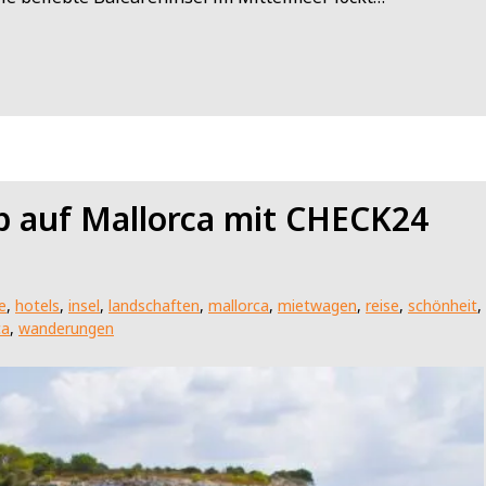
b auf Mallorca mit CHECK24
e
,
hotels
,
insel
,
landschaften
,
mallorca
,
mietwagen
,
reise
,
schönheit
,
ca
,
wanderungen