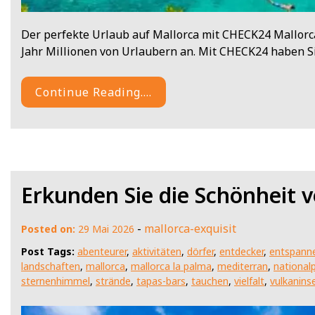
Der perfekte Urlaub auf Mallorca mit CHECK24 Mallorca,
Jahr Millionen von Urlaubern an. Mit CHECK24 haben S
Continue Reading....
Erkunden Sie die Schönheit 
-
mallorca-exquisit
Posted on:
29 Mai 2026
Post Tags:
abenteurer
,
aktivitäten
,
dörfer
,
entdecker
,
entspann
landschaften
,
mallorca
,
mallorca la palma
,
mediterran
,
national
sternenhimmel
,
strände
,
tapas-bars
,
tauchen
,
vielfalt
,
vulkaninse