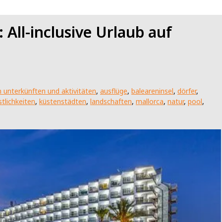
 All-inclusive Urlaub auf
 unterkünften und aktivitäten
,
ausflüge
,
baleareninsel
,
dörfer
,
stlichkeiten
,
küstenstädten
,
landschaften
,
mallorca
,
natur
,
pool
,