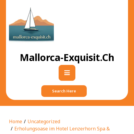
Skip
to
content
Mallorca-Exquisit.ch
Primary
Menu
Search Here
Home
Uncategorized
Erholungsoase im Hotel Lenzerhorn Spa &