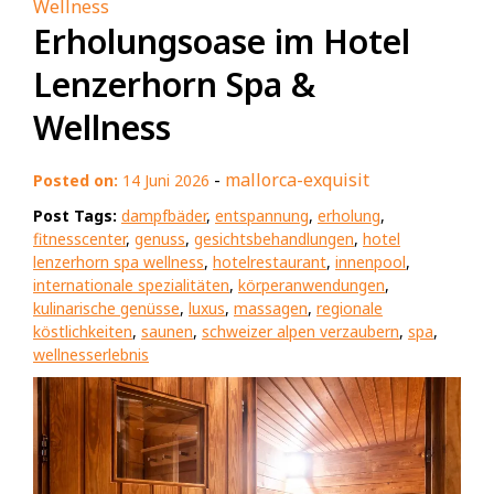
Wellness
Erholungsoase im Hotel
Lenzerhorn Spa &
Wellness
-
mallorca-exquisit
Posted on:
14 Juni 2026
Post Tags:
dampfbäder
,
entspannung
,
erholung
,
fitnesscenter
,
genuss
,
gesichtsbehandlungen
,
hotel
lenzerhorn spa wellness
,
hotelrestaurant
,
innenpool
,
internationale spezialitäten
,
körperanwendungen
,
kulinarische genüsse
,
luxus
,
massagen
,
regionale
köstlichkeiten
,
saunen
,
schweizer alpen verzaubern
,
spa
,
wellnesserlebnis