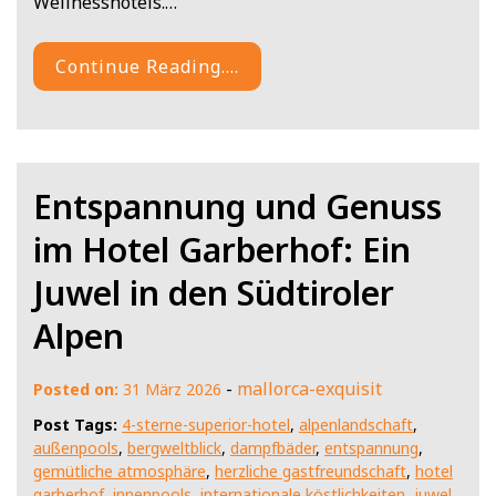
Wellnesshotels.…
Continue Reading....
Entspannung und Genuss
im Hotel Garberhof: Ein
Juwel in den Südtiroler
Alpen
-
mallorca-exquisit
Posted on:
31 März 2026
Post Tags:
4-sterne-superior-hotel
,
alpenlandschaft
,
außenpools
,
bergweltblick
,
dampfbäder
,
entspannung
,
gemütliche atmosphäre
,
herzliche gastfreundschaft
,
hotel
garberhof
,
innenpools
,
internationale köstlichkeiten
,
juwel
,