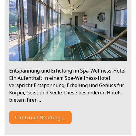
Entspannung und Erholung im Spa-Wellness-Hotel
Ein Aufenthalt in einem Spa-Wellness-Hotel
verspricht Entspannung, Erholung und Genuss für
Körper, Geist und Seele. Diese besonderen Hotels
bieten ihren…
Continue Reading....