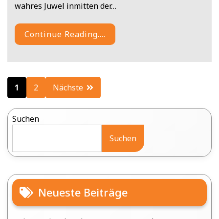
wahres Juwel inmitten der…
Continue Reading....
Seitennummerierung
1
2
Nächste
der
Suchen
Beiträge
Suchen
Neueste Beiträge