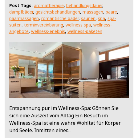
Post Tags:
aromatherapie
,
behandlungsdauer
,
dampfbäder
,
gesichtsbehandlungen
,
massagen
,
paare
,
paarmassagen
,
romantische bäder
,
saunen
,
spa
,
spa-
suiten
,
terminvereinbarung
,
wellness spa
,
wellness-
angebote
,
wellness-erlebnis
,
wellness-paketen
Entspannung pur im Wellness-Spa: Gönnen Sie
sich eine Auszeit vom Alltag Ein Besuch im
Wellness-Spa ist eine wahre Wohltat für Körper
und Seele. Inmitten einer…