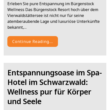
Erleben Sie pure Entspannung im Bürgenstock
Wellness Das Bürgenstock Resort hoch über dem
Vierwaldstättersee ist nicht nur für seine
atemberaubende Lage und luxuriöse Unterkünfte
bekannt,…
Continue Reading....
Entspannungsoase im Spa-
Hotel im Schwarzwald:
Wellness pur für Körper
und Seele