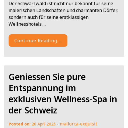
Der Schwarzwald ist nicht nur bekannt für seine
malerischen Landschaften und charmanten Dörfer,
sondern auch für seine erstklassigen
Wellnesshotels.…
Continue Reading....
Geniessen Sie pure
Entspannung im
exklusiven Wellness-Spa in
der Schweiz
-
mallorca-exquisit
Posted on:
20 April 2026