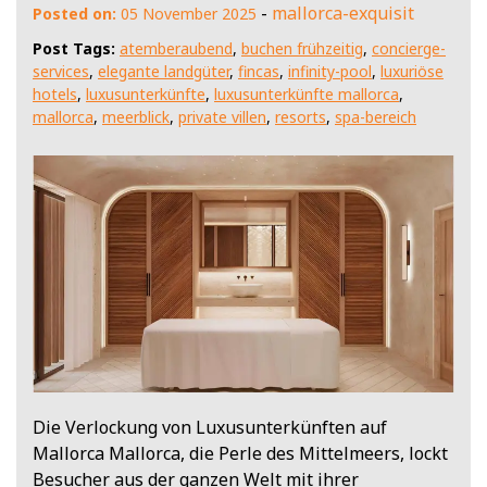
-
mallorca-exquisit
Posted on:
05 November 2025
Post Tags:
atemberaubend
,
buchen frühzeitig
,
concierge-
services
,
elegante landgüter
,
fincas
,
infinity-pool
,
luxuriöse
hotels
,
luxusunterkünfte
,
luxusunterkünfte mallorca
,
mallorca
,
meerblick
,
private villen
,
resorts
,
spa-bereich
Die Verlockung von Luxusunterkünften auf
Mallorca Mallorca, die Perle des Mittelmeers, lockt
Besucher aus der ganzen Welt mit ihrer