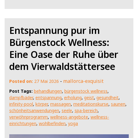
Entspannung pur im
Bürgenstock Wellness:
Eine Oase der Ruhe über
dem Vierwaldstättersee
-
mallorca-exquisit
Posted on:
27 Mai 2026
Post Tags:
behandlungen
,
bürgenstock wellness
,
dampfbäder
,
entspannung
,
erholung
,
geist
,
gesundheit
,
infinity-pool
,
körper
,
massagen
,
meditationskurse
,
saunen
,
schönheitsanwendungen
,
seele
,
spa-bereich
,
verwöhnprogramm
,
wellness-angebote
,
wellness-
einrichtungen
,
wohlbefinden
,
yoga