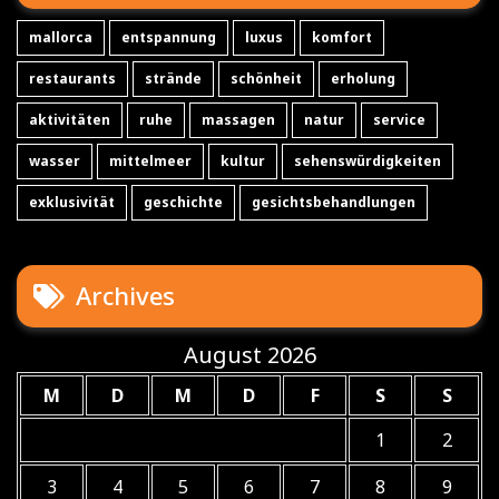
mallorca
entspannung
luxus
komfort
restaurants
strände
schönheit
erholung
aktivitäten
ruhe
massagen
natur
service
wasser
mittelmeer
kultur
sehenswürdigkeiten
exklusivität
geschichte
gesichtsbehandlungen
Archives
August 2026
M
D
M
D
F
S
S
1
2
3
4
5
6
7
8
9