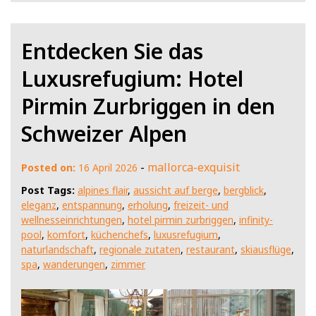
Entdecken Sie das
Luxusrefugium: Hotel
Pirmin Zurbriggen in den
Schweizer Alpen
-
mallorca-exquisit
Posted on:
16 April 2026
Post Tags:
alpines flair
,
aussicht auf berge
,
bergblick
,
eleganz
,
entspannung
,
erholung
,
freizeit- und
wellnesseinrichtungen
,
hotel pirmin zurbriggen
,
infinity-
pool
,
komfort
,
küchenchefs
,
luxusrefugium
,
naturlandschaft
,
regionale zutaten
,
restaurant
,
skiausflüge
,
spa
,
wanderungen
,
zimmer