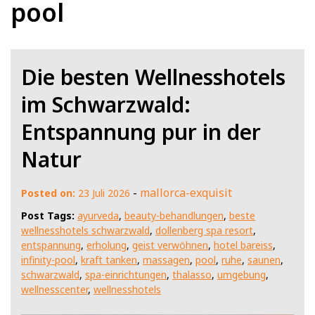
pool
Die besten Wellnesshotels
im Schwarzwald:
Entspannung pur in der
Natur
-
mallorca-exquisit
Posted on:
23 Juli 2026
Post Tags:
ayurveda
,
beauty-behandlungen
,
beste
wellnesshotels schwarzwald
,
dollenberg spa resort
,
entspannung
,
erholung
,
geist verwöhnen
,
hotel bareiss
,
infinity-pool
,
kraft tanken
,
massagen
,
pool
,
ruhe
,
saunen
,
schwarzwald
,
spa-einrichtungen
,
thalasso
,
umgebung
,
wellnesscenter
,
wellnesshotels