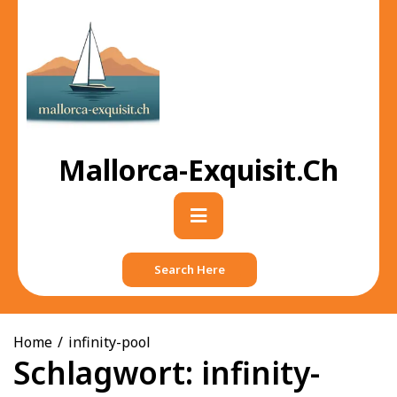
Skip
to
content
Mallorca-Exquisit.ch
Primary
Menu
Search Here
Home
infinity-pool
Schlagwort:
infinity-