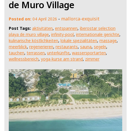
de Muro Village
-
mallorca-exquisit
Posted on:
04 April 2026
Post Tags:
aktivitäten
,
entspannen
,
iberostar selection
playa de muro village
,
infinity-pool
,
internationale gerichte
,
kulinarische köstlichkeiten
,
lokale spezialitäten
,
massage
,
meerblick
,
regenerieren
,
restaurants
,
sauna
,
segeln
,
tauchen
,
terrassen
,
unterkünfte
,
wassersportarten
,
wellnessbereich
,
yoga-kurse am strand
,
zimmer