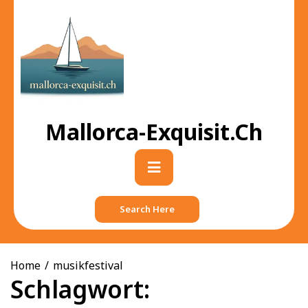
Skip
to
content
Mallorca-Exquisit.ch
Primary
Menu
Search Here
Home
musikfestival
Schlagwort: