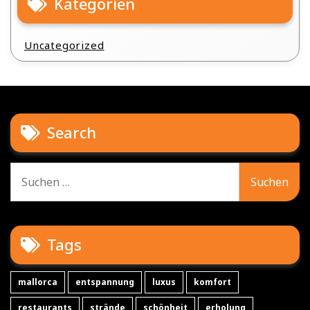
Kategorien
Uncategorized
Search
Suche
nach:
Tags
mallorca
entspannung
luxus
komfort
restaurants
strände
schönheit
erholung