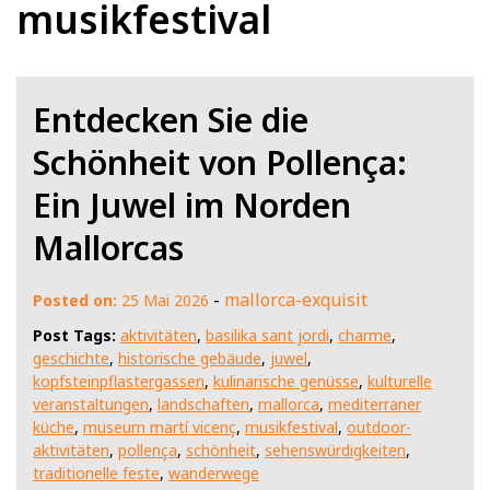
musikfestival
Entdecken Sie die
Schönheit von Pollença:
Ein Juwel im Norden
Mallorcas
-
mallorca-exquisit
Posted on:
25 Mai 2026
Post Tags:
aktivitäten
,
basilika sant jordi
,
charme
,
geschichte
,
historische gebäude
,
juwel
,
kopfsteinpflastergassen
,
kulinarische genüsse
,
kulturelle
veranstaltungen
,
landschaften
,
mallorca
,
mediterraner
küche
,
museum martí vicenç
,
musikfestival
,
outdoor-
aktivitäten
,
pollença
,
schönheit
,
sehenswürdigkeiten
,
traditionelle feste
,
wanderwege