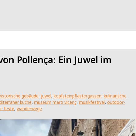
von Pollença: Ein Juwel im
historische gebäude
,
juwel
,
kopfsteinpflastergassen
,
kulinarische
iterraner küche
,
museum martí vicenç
,
musikfestival
,
outdoor-
le feste
,
wanderwege