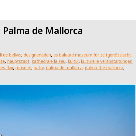
e Palma de Mallorca
l de bellver
,
designerläden
,
es baluard museum für zeitgenössische
hte
,
hauptstadt
,
kathedrale la seu
,
kultur
,
kulturelle veranstaltungen
,
s flair
,
museen
,
natur
,
palma de mallorca
,
palma the mallorca
,