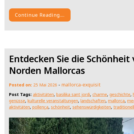
Continue Reading....
Entdecken Sie die Schönheit 
Norden Mallorcas
-
mallorca-exquisit
Posted on:
25 Mai 2026
Post Tags:
aktivitäten
,
basilika sant jordi
,
charme
,
geschichte
,
genüsse
,
kulturelle veranstaltungen
,
landschaften
,
mallorca
,
med
aktivitäten
,
pollença
,
schönheit
,
sehenswürdigkeiten
,
traditionel