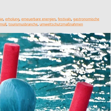
ie
,
erholung
,
erneuerbare energien
,
festivals
,
gastronomische
kmüll
,
tourismusbranche
,
umweltschutzmaßnahmen