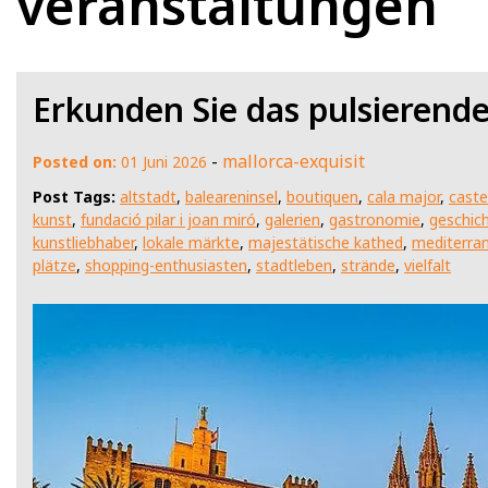
veranstaltungen
Erkunden Sie das pulsierend
-
mallorca-exquisit
Posted on:
01 Juni 2026
Post Tags:
altstadt
,
baleareninsel
,
boutiquen
,
cala major
,
castel
kunst
,
fundació pilar i joan miró
,
galerien
,
gastronomie
,
geschic
kunstliebhaber
,
lokale märkte
,
majestätische kathed
,
mediterrane
plätze
,
shopping-enthusiasten
,
stadtleben
,
strände
,
vielfalt