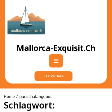
Skip
to
content
Mallorca-Exquisit.ch
Primary
Menu
Search Here
Home
pauschalangebot
Schlagwort: