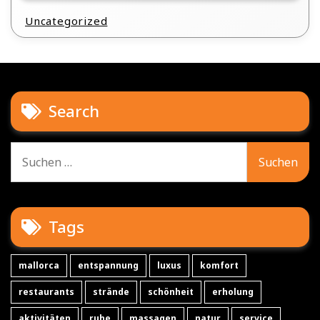
Uncategorized
Search
Suche
nach:
Tags
mallorca
entspannung
luxus
komfort
restaurants
strände
schönheit
erholung
aktivitäten
ruhe
massagen
natur
service