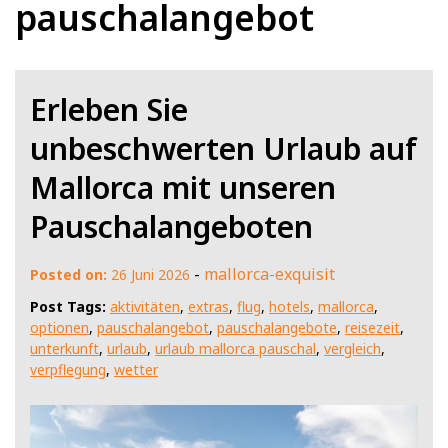
pauschalangebot
Erleben Sie
unbeschwerten Urlaub auf
Mallorca mit unseren
Pauschalangeboten
-
mallorca-exquisit
Posted on:
26 Juni 2026
Post Tags:
aktivitäten
,
extras
,
flug
,
hotels
,
mallorca
,
optionen
,
pauschalangebot
,
pauschalangebote
,
reisezeit
,
unterkunft
,
urlaub
,
urlaub mallorca pauschal
,
vergleich
,
verpflegung
,
wetter