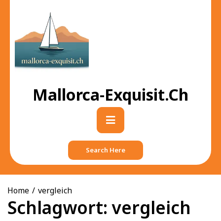
Skip
to
content
Mallorca-Exquisit.ch
Primary
Menu
Search Here
Home
vergleich
Schlagwort:
vergleich