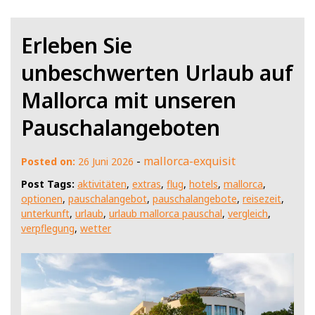
Erleben Sie
unbeschwerten Urlaub auf
Mallorca mit unseren
Pauschalangeboten
-
mallorca-exquisit
Posted on:
26 Juni 2026
Post Tags:
aktivitäten
,
extras
,
flug
,
hotels
,
mallorca
,
optionen
,
pauschalangebot
,
pauschalangebote
,
reisezeit
,
unterkunft
,
urlaub
,
urlaub mallorca pauschal
,
vergleich
,
verpflegung
,
wetter