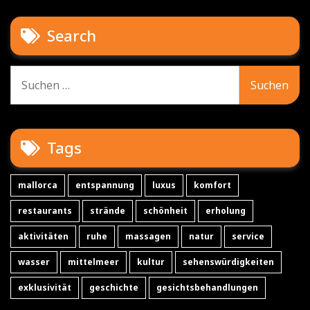
Search
Suche
nach:
Tags
mallorca
entspannung
luxus
komfort
restaurants
strände
schönheit
erholung
aktivitäten
ruhe
massagen
natur
service
wasser
mittelmeer
kultur
sehenswürdigkeiten
exklusivität
geschichte
gesichtsbehandlungen