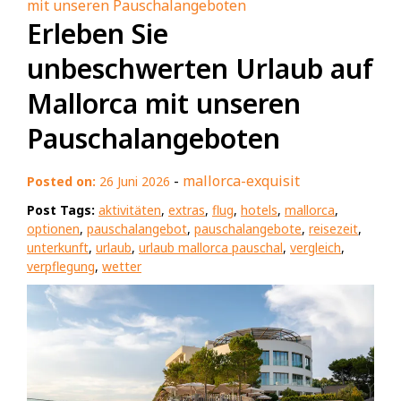
mit unseren Pauschalangeboten
Erleben Sie
unbeschwerten Urlaub auf
Mallorca mit unseren
Pauschalangeboten
-
mallorca-exquisit
Posted on:
26 Juni 2026
Post Tags:
aktivitäten
,
extras
,
flug
,
hotels
,
mallorca
,
optionen
,
pauschalangebot
,
pauschalangebote
,
reisezeit
,
unterkunft
,
urlaub
,
urlaub mallorca pauschal
,
vergleich
,
verpflegung
,
wetter