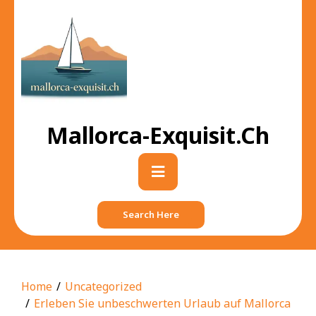
Skip
to
content
Mallorca-Exquisit.ch
Primary
Menu
Search Here
Home
Uncategorized
Erleben Sie unbeschwerten Urlaub auf Mallorca