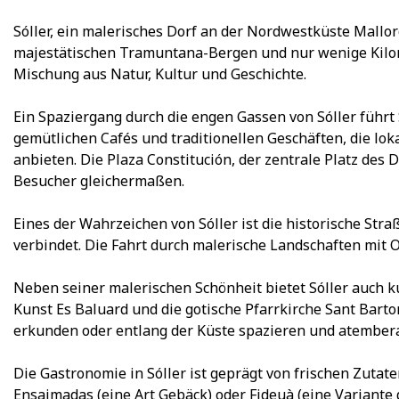
Sóller, ein malerisches Dorf an der Nordwestküste Mallor
majestätischen Tramuntana-Bergen und nur wenige Kilomet
Mischung aus Natur, Kultur und Geschichte.
Ein Spaziergang durch die engen Gassen von Sóller führt
gemütlichen Cafés und traditionellen Geschäften, die l
anbieten. Die Plaza Constitución, der zentrale Platz des 
Besucher gleichermaßen.
Eines der Wahrzeichen von Sóller ist die historische Str
verbindet. Die Fahrt durch malerische Landschaften mit O
Neben seiner malerischen Schönheit bietet Sóller auch
Kunst Es Baluard und die gotische Pfarrkirche Sant Ba
erkunden oder entlang der Küste spazieren und atember
Die Gastronomie in Sóller ist geprägt von frischen Zutate
Ensaimadas (eine Art Gebäck) oder Fideuà (eine Variante 