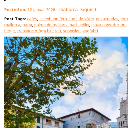
-
mallorca-exquisit
Posted on:
12 Januar 2026
Post Tags:
cafés
,
eisenbahn ferrocarril de sóller
,
ensaimadas
,
ent
mallorca
,
natur
,
palma de mallorca nach sóller
,
plaza constitución
,
berge
,
transportmöglichkeiten
,
verweilen
,
zugfahrt