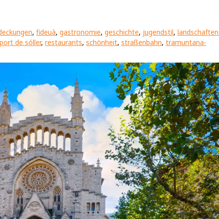
deckungen
,
fideuà
,
gastronomie
,
geschichte
,
jugendstil
,
landschaften
port de sóller
,
restaurants
,
schönheit
,
straßenbahn
,
tramuntana-