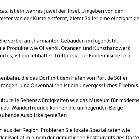
cas, ist ein wahres Juwel der Insel. Umgeben von den
er von der Küste entfernt, bietet Sóller eine einzigartig
 Sie vorbei an charmanten Gebäuden im Jugendstil,
okale Produkte wie Olivenöl, Orangen und Kunsthandwerk
Dorfes, ist ein lebhafter Treffpunkt für Einheimische und
aßenbahn, die das Dorf mit dem Hafen von Port de Sóller
rangen- und Olivenhainen ist ein unvergessliches Erlebnis.
 kulturelle Sehenswürdigkeiten wie das Museum für modern
rtomeu. Wanderfreunde können die umliegenden Berge
aubende Ausblicke genießen.
n aus der Region. Probieren Sie lokale Spezialitäten wie
der Paella) in einem der gemütlichen Restaurants des Dorfe