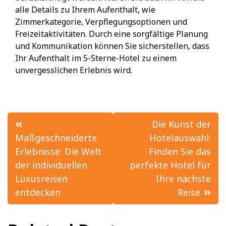
alle Details zu Ihrem Aufenthalt, wie
Zimmerkategorie, Verpflegungsoptionen und
Freizeitaktivitäten. Durch eine sorgfältige Planung
und Kommunikation können Sie sicherstellen, dass
Ihr Aufenthalt im 5-Sterne-Hotel zu einem
unvergesslichen Erlebnis wird.
Beitrags-
Die Kunst der
Navigation
Maßgeschneiderte
Hotelauswahl:
Erlebnisse: Die Welt
Finden Sie das
der individuellen
perfekte Hotel für
Luxusreisen
Ihre nächste
entdecken
Reise