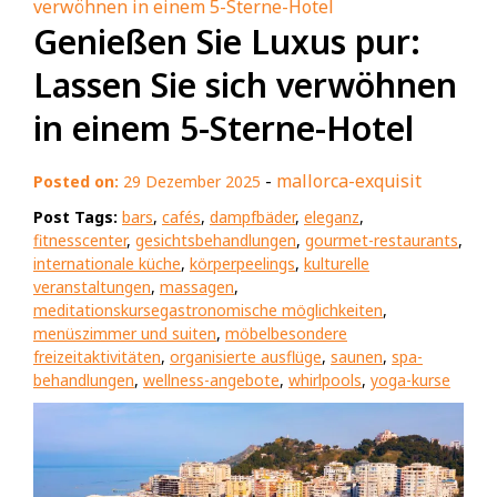
verwöhnen in einem 5-Sterne-Hotel
Genießen Sie Luxus pur:
Lassen Sie sich verwöhnen
in einem 5-Sterne-Hotel
-
mallorca-exquisit
Posted on:
29 Dezember 2025
Post Tags:
bars
,
cafés
,
dampfbäder
,
eleganz
,
fitnesscenter
,
gesichtsbehandlungen
,
gourmet-restaurants
,
internationale küche
,
körperpeelings
,
kulturelle
veranstaltungen
,
massagen
,
meditationskursegastronomische möglichkeiten
,
menüszimmer und suiten
,
möbelbesondere
freizeitaktivitäten
,
organisierte ausflüge
,
saunen
,
spa-
behandlungen
,
wellness-angebote
,
whirlpools
,
yoga-kurse